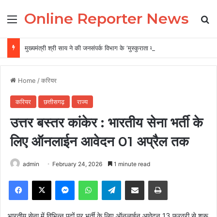
Online Reporter News
Menu
Se
मुख्यमंत्री श्री साय ने की जनसंपर्क विभाग के ‘मुस्कुराता बस्तर’ पहल की सराहना
Home
/
करियर
करियर
छत्तीसगढ़
राज्य
उत्तर बस्तर कांकेर : भारतीय सेना भर्ती के
लिए ऑनलाईन आवेदन 01 अप्रैल तक
admin
February 24, 2026
1 minute read
Facebook
X
Messenger
WhatsApp
Telegram
Share via Email
Print
भारतीय सेना में विभिन्न पदों पर भर्ती के लिए ऑनलाईन आवेदन 13 फरवरी से शुरू