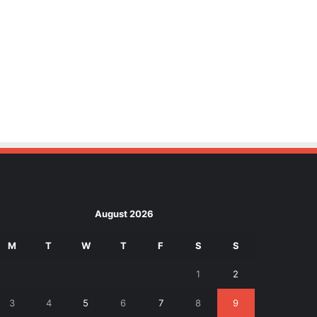
August 2026
M
T
W
T
F
S
S
1
2
3
4
5
6
7
8
9