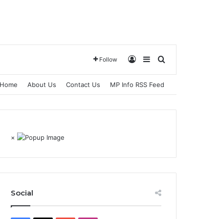
Log In
Sidebar
Search for
Follow
Home
About Us
Contact Us
MP Info RSS Feed
×
Social